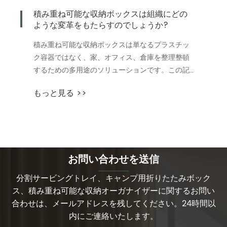
積み重ね可能な収納ボックスは組織にどの
ような変革をもたらすのでしょうか?
積み重ね可能な収納ボックスは単なるプラスチッ
ク容器ではなく、家、オフィス、倉庫を整理整頓
するための多用途のソリューションです。この記
事では、スペースを効率的に最大限に活用し、整
もっと見る >>
理整頓されたライフスタイルを維持するためのメ
リット、種類、実用的な使い方、選択のヒントに
ついて説明します。
お問い合わせを送信
分割サービングトレイ、キャンプ用折りたたみボック
ス、積み重ね可能な収納オーガナイザーに関するお問い
合わせは、メールアドレスを残してください。24時間以
内にご連絡いたします。