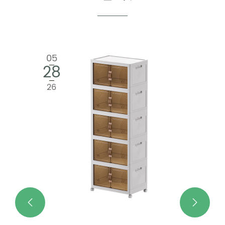
05
28
26

