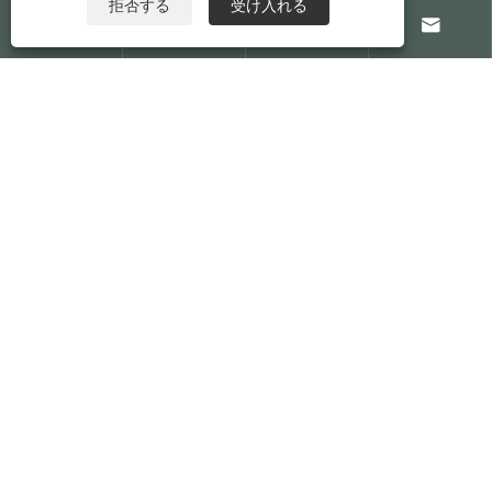

Eメール
coco@qmplastic.com

電話
+86-13906865575

住所
中国浙江省黄岩台州楽城金型プラスチック産業園
著作権 © 2024 台州徳鹿プラスチック有限公司す
べての権利予約。
Links
|
Sitemap
|
RSS
|
XML
|
プライバシーポリシ
ー