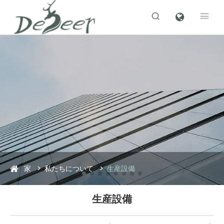


家
私たちについて
生産設備
生産設備