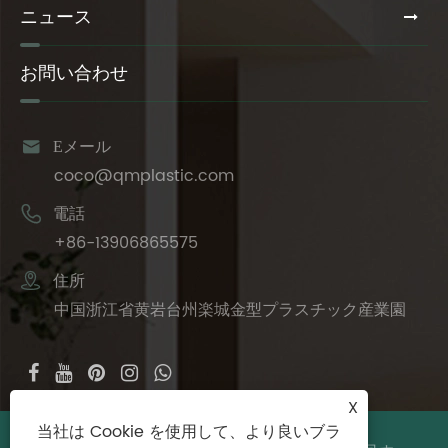
ニュース
お問い合わせ

Eメール
coco@qmplastic.com

電話
+86-13906865575

住所
中国浙江省黄岩台州楽城金型プラスチック産業園
X
当社は Cookie を使用して、より良いブラ