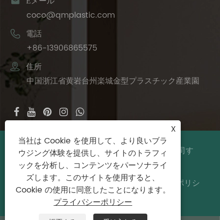

Eメール
coco@qmplastic.com

電話
+86-13906865575

住所
中国浙江省黄岩台州楽城金型プラスチック産業園
X
当社は Cookie を使用して、より良いブラ
著作権 © 2024 台州徳鹿プラスチック有限公司す
ウジング体験を提供し、サイトのトラフィ
べての権利予約。
ックを分析し、コンテンツをパーソナライ
ズします。このサイトを使用すると、
Links
|
Sitemap
|
RSS
|
XML
|
プライバシーポリシ
Cookie の使用に同意したことになります。
ー
プライバシーポリシー