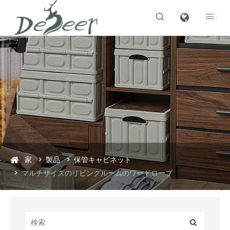


家
製品
保管キャビネット
マルチサイズのリビングルームのワードローブ