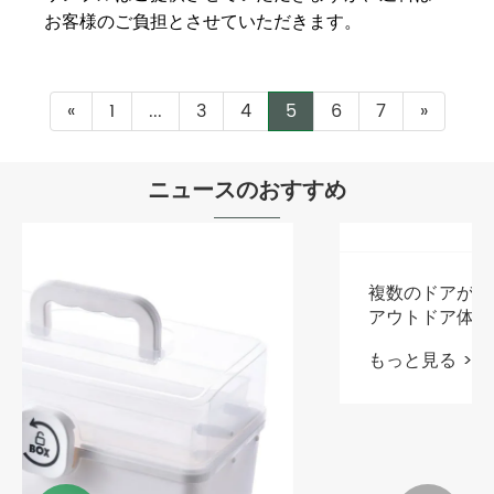
か、それとも有料ですか？
お客様のご負担とさせていただきます。
«
1
...
3
4
5
6
7
»
ニュースのおすすめ
複数のドアが付いたキャンプボックスは、
アウトドア体験をどのように強化できるの
でしょうか?
もっと見る >>