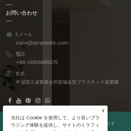
お問い合わせ

Eメール
coco@qmplastic.com

電話
+86-13906865575

住所
中国浙江省黄岩台州楽城金型プラスチック産業園
X
当社は Cookie を使用して、より良いブラ
著作権 © 2024 台州徳鹿プラスチック有限公司す
ウジング体験を提供し、サイトのトラフィ